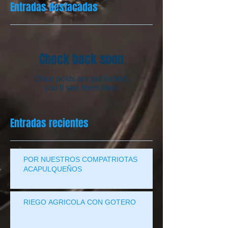
Entradas destacadas
Check back soon
Once posts are published,
you’ll see them here.
Entradas recientes
POR NUESTROS COMPATRIOTAS
ACAPULQUEÑOS
RIEGO AGRICOLA CON GOTERO