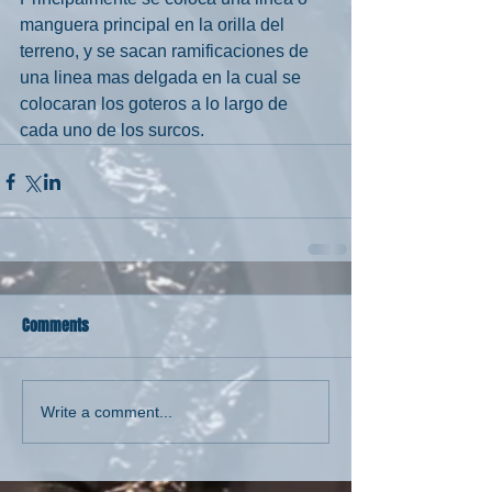
manguera principal en la orilla del 
terreno, y se sacan ramificaciones de 
una linea mas delgada en la cual se 
colocaran los goteros a lo largo de 
cada uno de los surcos. 
Comments
Write a comment...