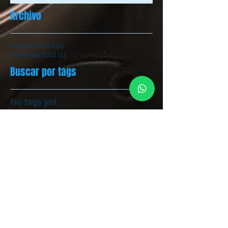
Archivo
November 2023
(1)
1 post
September 2022
(1)
1 post
Buscar por tags
No tags yet.
Síguenos
CONTACT0