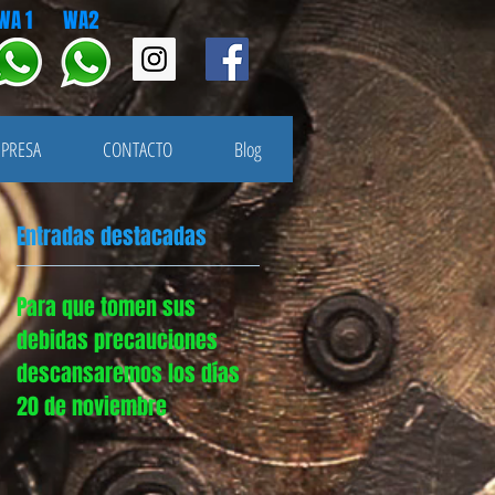
WA 1 WA2
PRESA
CONTACTO
Blog
Entradas destacadas
Para que tomen sus
debidas precauciones
descansaremos los días
20 de noviembre