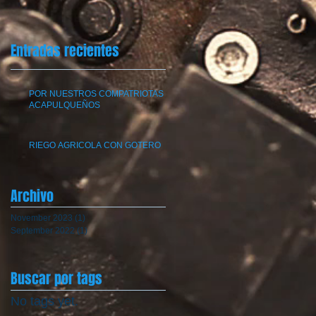
Entradas recientes
POR NUESTROS COMPATRIOTAS
ACAPULQUEÑOS
RIEGO AGRICOLA CON GOTERO
Archivo
November 2023
(1)
1 post
September 2022
(1)
1 post
Buscar por tags
No tags yet.