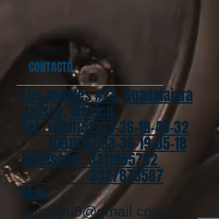
CONTACT0
Los angeles #73, Guadalajara
Jalisco, México.
Tel: (001)(52)33-36-19-49-32
(001)(52)33-36-19-05-18
Whatsapp: 3311955762
3327873587
Mail:
bomojal0@gmail.com